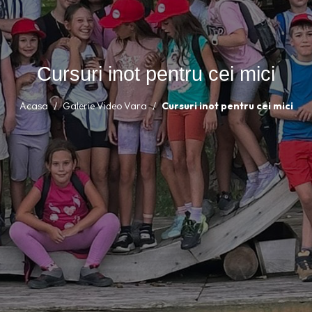
Cursuri inot pentru cei mici
Acasa
Galerie Video Vara
Cursuri inot pentru cei mici