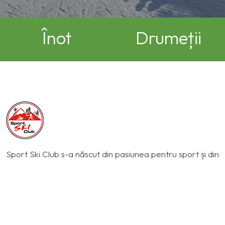
Înot
Drumeții
Sport Ski Club s-a născut din pasiunea pentru sport și din
dorința de a insufla copiilor tainele înotului, tenisului,
schiului și a unui stil de viață sănătos.